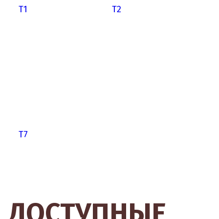
Т1
Т2
Т7
ДОСТУПНЫЕ